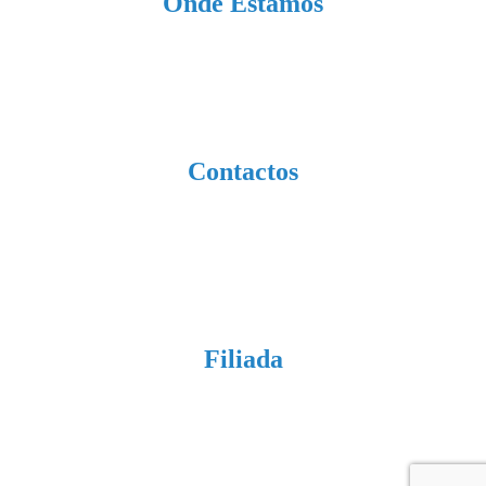
Onde Estamos
Largo da Associação, nº 85,
4415-486 Grijó
Contactos
227 640 162
(Chamada para a rede fixa nacional)
929 263 539
(Chamada para a rede móvel nacional)
geral@afgrijo.pt
Filiada