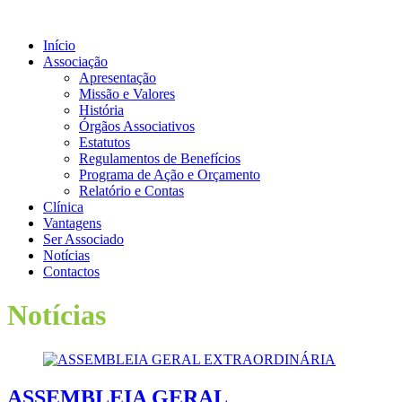
Skip
to
Início
content
Associação
Apresentação
Missão e Valores
História
Órgãos Associativos
Estatutos
Regulamentos de Benefícios
Programa de Ação e Orçamento
Relatório e Contas
Clínica
Vantagens
Ser Associado
Notícias
Contactos
Notícias
ASSEMBLEIA GERAL