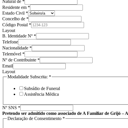
Natural de
*
Residente em
*
Estado Civil
*
Concelho de
*
Código Postal
*
Layout
B. Identidade Nº
*
Telefone
Nacionalidade
*
Telemóvel
*
Nº de Contribuinte
*
Email
Layout
Modalidade Subscrita:
*
Subsídio de Funeral
Assistência Médica
Nº SNS
*
Pretendo ser admitido como associado de A Familiar de Grijó – 
Declaração de Consentimento
*