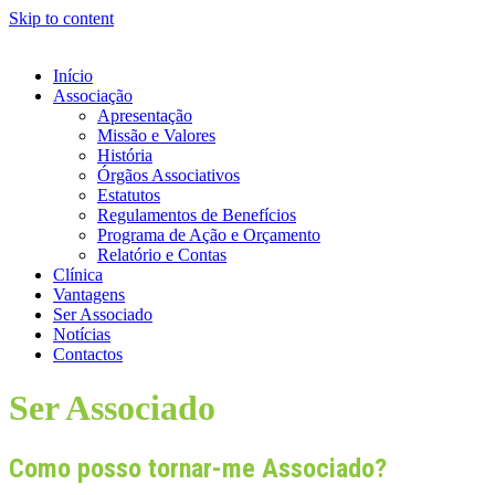
Skip to content
Início
Associação
Apresentação
Missão e Valores
História
Órgãos Associativos
Estatutos
Regulamentos de Benefícios
Programa de Ação e Orçamento
Relatório e Contas
Clínica
Vantagens
Ser Associado
Notícias
Contactos
Ser Associado
Como posso tornar-me Associado?