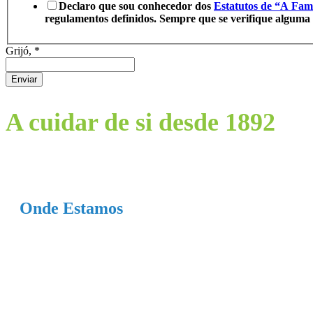
Declaro que sou conhecedor dos
Estatutos de “A Fami
regulamentos definidos. Sempre que se verifique alguma 
Grijó,
*
Enviar
A cuidar de si desde 1892
Onde Estamos
Largo da Associação, nº 85,
4415-486 Grijó