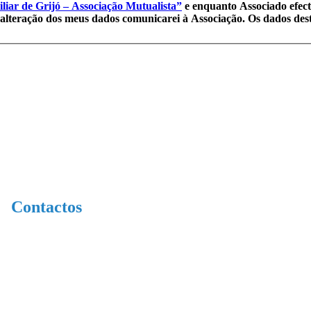
liar de Grijó – Associação Mutualista”
e enquanto Associado efecti
alteração dos meus dados comunicarei à Associação. Os dados deste
Contactos
227 640 162
(Chamada para a rede fixa nacional)
929 263 539
(Chamada para a rede móvel nacional)
geral@afgrijo.pt